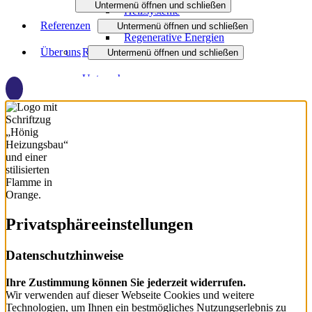
Untermenü öffnen und schließen
Heizsysteme
Referenzen
Heizungsanfrage-Assistent
Untermenü öffnen und schließen
Regenerative Energien
Über uns
Referenzen Heizungsanlagen
Virtueller Showroom
Untermenü öffnen und schließen
Unternehmen
Team
Jobs
Ausbildung
Partner
Aktuelles
Privatsphäre­einstellungen
Downloads
Datenschutzhinweise
Ihre Zustimmung können Sie jederzeit widerrufen.
Wir verwenden auf dieser Webseite Cookies und weitere
Technologien, um Ihnen ein bestmögliches Nutzungserlebnis zu