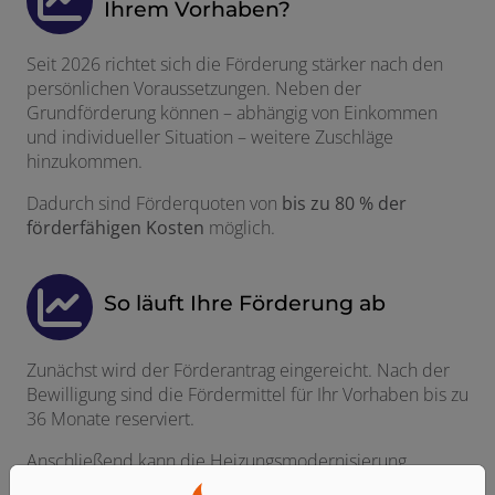
Ihrem Vorhaben?
Seit 2026 richtet sich die Förderung stärker nach den
persönlichen Voraussetzungen. Neben der
Grundförderung können – abhängig von Einkommen
und individueller Situation – weitere Zuschläge
hinzukommen.
Dadurch sind Förderquoten von
bis zu 80 % der
förderfähigen Kosten
möglich.
So läuft Ihre Förderung ab
Zunächst wird der Förderantrag eingereicht. Nach der
Bewilligung sind die Fördermittel für Ihr Vorhaben bis zu
36 Monate reserviert.
Anschließend kann die Heizungsmodernisierung
umgesetzt werden. Nach Abschluss der Arbeiten und