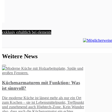
exklusiv erhältlich bei elements
Weitere News
t
r