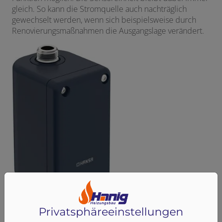
gleich. So kann die Stromquelle auch nachträglich
gewechselt werden, wenn sich beispielsweise durch
Renovierungsmaßnahmen die Ausgangslage verändert.
Privatsphäre­einstellungen