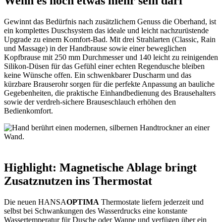
Wenn es noch etwas mehr sein darf
Gewinnt das Bedürfnis nach zusätzlichem Genuss die Oberhand, ist
ein komplettes Duschsystem das ideale und leicht nachzurüstende
Upgrade zu einem Komfort-Bad. Mit drei Strahlarten (Classic, Rain
und Massage) in der Handbrause sowie einer beweglichen
Kopfbrause mit 250 mm Durchmesser und 140 leicht zu reinigenden
Silikon-Düsen für das Gefühl einer echten Regendusche bleiben
keine Wünsche offen. Ein schwenkbarer Duscharm und das
kürzbare Brauserohr sorgen für die perfekte Anpassung an bauliche
Gegebenheiten, die praktische Einhandbedienung des Brausehalters
sowie der verdreh-sichere Brauseschlauch erhöhen den
Bedienkomfort.
Highlight: Magnetische Ablage bringt
Zusatznutzen ins Thermostat
Die neuen HANSA
OPTIMA
Thermostate liefern jederzeit und
selbst bei Schwankungen des Wasserdrucks eine konstante
Wassertemperatur für Dusche oder Wanne und verfügen über ein