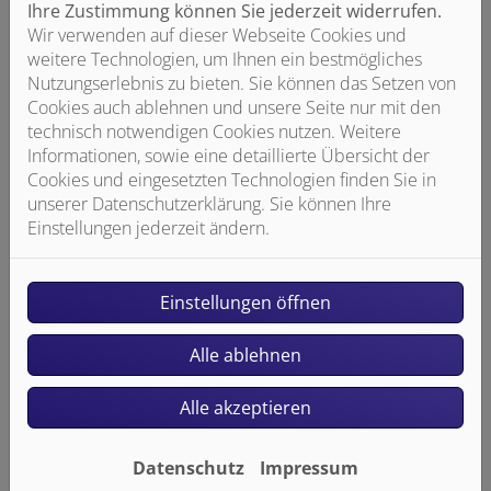
Ihre Zustimmung können Sie jederzeit widerrufen.
Wir verwenden auf dieser Webseite Cookies und
weitere Technologien, um Ihnen ein bestmögliches
Nutzungserlebnis zu bieten. Sie können das Setzen von
Cookies auch ablehnen und unsere Seite nur mit den
technisch notwendigen Cookies nutzen. Weitere
Informationen, sowie eine detaillierte Übersicht der
Cookies und eingesetzten Technologien finden Sie in
unserer Datenschutzerklärung. Sie können Ihre
Einstellungen jederzeit ändern.
Einstellungen öffnen
BiId: Hansavantis style hybrid
Alle ablehnen
3. Sensorarmaturen: Hygienisch und
Alle akzeptieren
sparsam
Sensor- oder Touch-Armaturen lassen sich kontaktlos
Datenschutz
Impressum
oder per Fingertipp bedienen – perfekt beim Kochen,