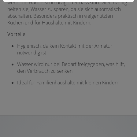
wenn die Hände schmutzig oder nass sind. Gleichzeitig
helfen sie, Wasser zu sparen, da sie sich automatisch
abschalten. Besonders praktisch in vielgenutzten
Küchen und für Haushalte mit Kindern.
Vorteile:
Hygienisch, da kein Kontakt mit der Armatur
notwendig ist
Wasser wird nur bei Bedarf freigegeben, was hilft,
den Verbrauch zu senken
Ideal für Familienhaushalte mit kleinen Kindern