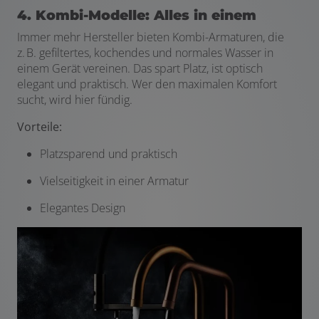
4. Kombi-Modelle: Alles in einem
Immer mehr Hersteller bieten Kombi-Armaturen, die
z. B. gefiltertes, kochendes und normales Wasser in
einem Gerät vereinen. Das spart Platz, ist optisch
elegant und praktisch. Wer den maximalen Komfort
sucht, wird hier fündig.
Vorteile:
Platzsparend und praktisch
Vielseitigkeit in einer Armatur
Elegantes Design